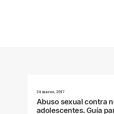
Shop Organic
Shop Creative
Shop Minimal
Shop Metro
Shop Classic
Shop Design
Shop Carousel
24 marzo, 2017
Abuso sexual contra ni
adolescentes. Guía pa