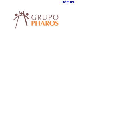
Demos
Classic
Classic Agency
Classic Saas
Classic
Photographer
Classic Hotel
Classic Trading
Classic Business
Classic Studio
Classic Firm
Classic
Consultants
Classic Lawyer
Classic Restauran
Classic Start-Up
Classic Help
Center
Classic Landing
Classic Travel
(RTL)