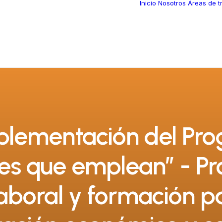
Inicio
Nosotros
Áreas de t
plementación del Pr
es que emplean” - P
aboral y formación pa