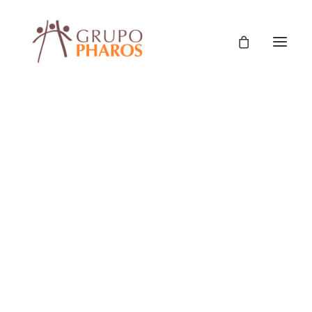
Apoyo para el monitoreo
del ministerio de la
comunidad (pba) de los
programas de inclusión
social de niños, niñas,
adolescentes, personas
con discapacidad y