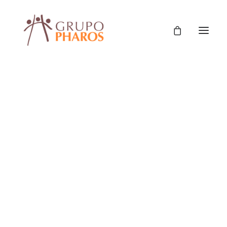
Informe sobre los
programas provinciales
de promoción y asistencia
social