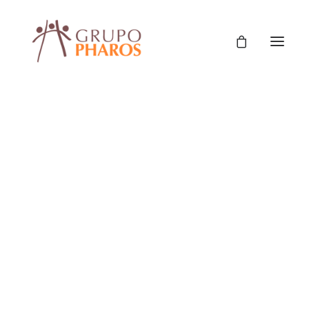
Proyecto “Campaña de
sensibilización sobre el
cuidado del
medioambiente
destinada a niños y niñas
del Municipio de
Almirante Brown. 1era y