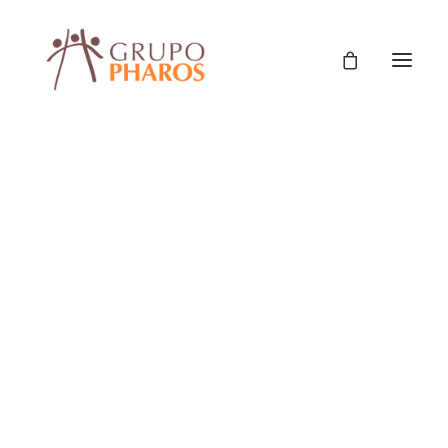
Classic
Classic Agency
Classic Saas
Classic Photographer
Classic Hotel
SHOW ALL
COMUNICACIÓN Y CIUDADANÍA
Classic Trading
PROTECCIÓN SOCIAL Y DERECHOS
Classic Business
POLÍTICAS PÚBLICAS Y GESTIÓN
Classic Studio
DESARROLLO PRODUCTIVO
Classic Firm
FORTALECIMIENTO DE CAPACIDADES DE GESTIÓN
Classic Consultants
ASISTENCIA TÉCNICA
ESTUDIOS E INVESTIGACIONES
Classic Lawyer
COMUNICACIÓN
HOME_CAJA
Classic Restaurant
Classic Start-Up
Classic Help Center
Classic Landing
Classic Travel (RTL)
Creative