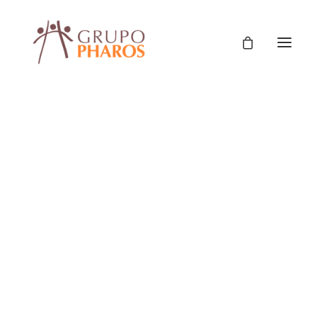
Classic
Classic Agency
Classic Saas
Classic Photographer
Classic Hotel
Classic Trading
Classic Business
Classic Studio
Classic Firm
NOVEDADES
Classic Consultants
Classic Lawyer
Classic Restaurant
Classic Start-Up
Classic Help Center
Classic Landing
Classic Travel (RTL)
Creative
Creative Photographer
Creative Agency
Creative Persona