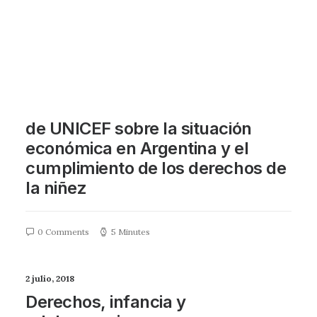
Lookbook Grid
Lookbook Metro
0 Comments
1 Minute
7 septiembre, 2018
Compartimos el Posicionamiento
de UNICEF sobre la situación
económica en Argentina y el
cumplimiento de los derechos de
la niñez
0 Comments
5 Minutes
2 julio, 2018
Derechos, infancia y