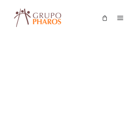
Classic
Classic Agency
Classic Saas
Classic Photographer
Classic Hotel
Classic Trading
Classic Business
Classic Studio
Classic Firm
Classic Consultants
NOVEDADES
Classic Lawyer
10 febrero, 2026
Classic Restaurant
Classic Start-Up
Comparti
Classic Help Center
Classic Landing
Mos El
Classic Travel (RTL)
Posiciona
Creative