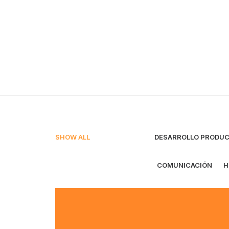
Shop Organic
Shop Creative
Shop Minimal
Shop Metro
Shop Classic
Shop Design
Shop Carousel
SHOW ALL
DESARROLLO PRODUC
COMUNICACIÓN
H