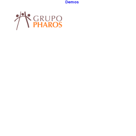
Demos
Classic
Classic Agency
Classic Saas
Classic
Photographer
Classic Hotel
Classic Trading
Classic Business
Classic Studio
Classic Firm
Classic
Consultants
Classic Lawyer
Classic Restauran
Classic Start-Up
Classic Help
Center
Classic Landing
Classic Travel
(RTL)