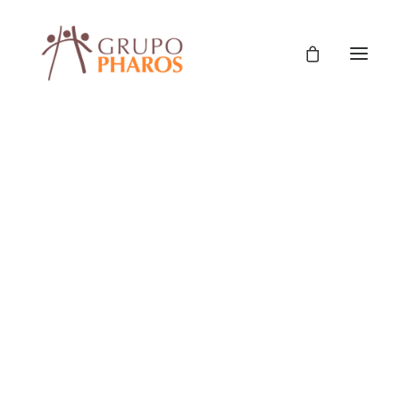
Classic
Classic Agency
Classic Saas
Classic Photographer
Classic Hotel
SHOW ALL
COMUNICACIÓN Y CIUDADANÍA
Classic Trading
PROTECCIÓN SOCIAL Y DERECHOS
Classic Business
POLÍTICAS PÚBLICAS Y GESTIÓN
Classic Studio
DESARROLLO PRODUCTIVO
Classic Firm
FORTALECIMIENTO DE CAPACIDADES DE GESTIÓN
Classic Consultants
ASISTENCIA TÉCNICA
ESTUDIOS E INVESTIGACIONES
Classic Lawyer
COMUNICACIÓN
HOME_CAJA
Classic Restaurant
Classic Start-Up
Classic Help Center
Classic Landing
Classic Travel (RTL)
Creative